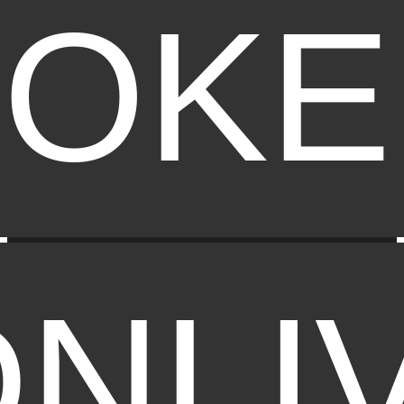
POKE
DNLI