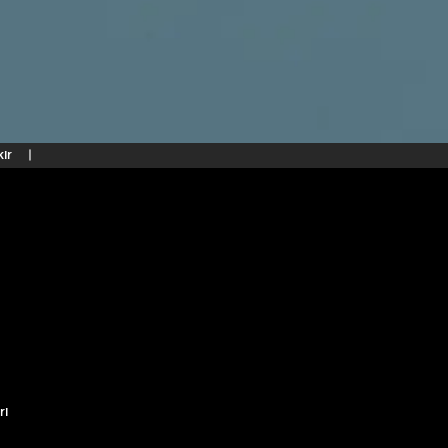
kir
|
ri