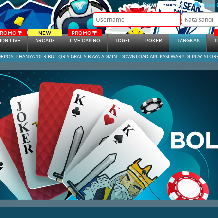
|
Download APK
Live 
PROMO
NEW
PROMO
IDN LIVE
ARCADE
LIVE CASINO
TOGEL
POKER
TANGKAS
T
HANYA 10 RIBU ! QRIS GRATIS BIAYA ADMIN! DOWNLOAD APLIKASI WARP DI PLAY STORE UNTUK AN